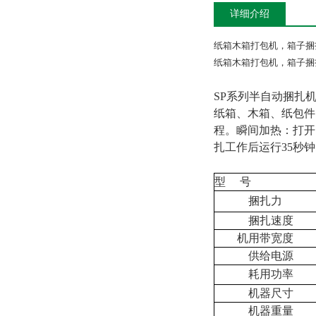
详细介绍
纸箱木箱打包机，箱子捆扎
纸箱木箱打包机，箱子捆扎
SP
系列半自动捆扎机
纸箱、木箱、纸包件
程。瞬间加热：打开
扎工作后运行35秒
型 号
捆扎力
捆扎速度
机用带宽度
供给电源
耗用功率
机器尺寸
机器重量