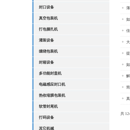
封口设备
薄
真空包装机
如
打包捆扎机
佳
灌装设备
大
缠绕包装机
提
封箱设备
如
多功能封盖机
解
电磁感应封口机
简
热收缩膜包装机
真
软管封尾机
共 1
打码设备
其它机械