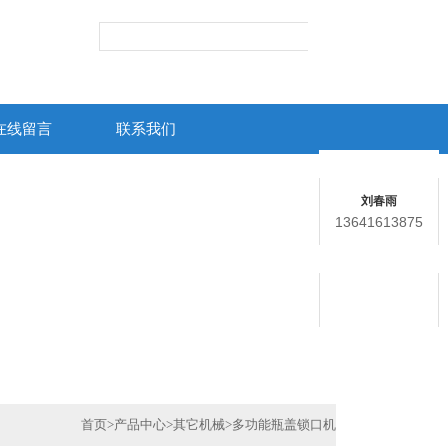
在线留言
联系我们
联系人
刘春雨
13641613875
在线客服
用心服务 成就你我
首页
>
产品中心
>
其它机械
>
多功能瓶盖锁口机