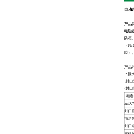
自动
产品
电磁
防霉
（
PE
膜）
产品
·*
·封
·封
额定
zui
封口
输送
封口
主机