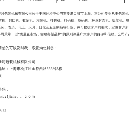
佳河包装机械有限公司位于中国经济中心与重要港口城市上海。本公司专业从事包装机
真空机、封口机、收缩机、灌装机、打包机、打码机、喷码机、杯盒封盖机、吸塑机、贴
医药、农药、化工、玩具、日化及五金制品等行业。并可根据客户的要求，定做客户所
公司秉承：以“质量赢市场，靠服务塑品牌”的原则深受广大客户的好评和信赖。公司
清楚的可以及时我，乐意为您解答！
佳河包装机械有限公司
地址：上海市松江区金都西路833号3栋
欣
号码：
w.021jiahe。。ｃｏｍ
612