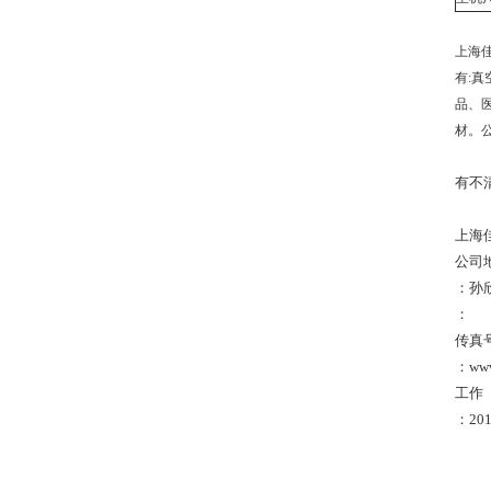
上海
有:
品、
材。
有不
上海
公司
：孙
：
传真
：ww
工作
：201