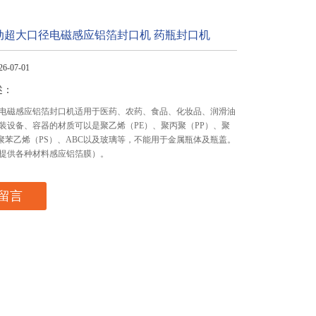
0 自动超大口径电磁感应铝箔封口机 药瓶封口机
-07-01
述：
电磁感应铝箔封口机适用于医药、农药、食品、化妆品、润滑油
装设备、容器的材质可以是聚乙烯（PE）、聚丙聚（PP）、聚
、聚苯乙烯（PS）、ABC以及玻璃等，不能用于金属瓶体及瓶盖。
提供各种材料感应铝箔膜）。
留言