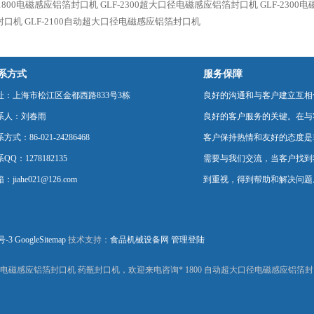
-1800电磁感应铝箔封口机
GLF-2300超大口径电磁感应铝箔封口机
GLF-230
封口机
GLF-2100自动超大口径电磁感应铝箔封口机
系方式
服务保障
址：上海市松江区金都西路833号3栋
良好的沟通和与客户建立互相
系人：刘春雨
良好的客户服务的关键。在与
方式：86-021-24286468
客户保持热情和友好的态度是
QQ：1278182135
需要与我们交流，当客户找到
：jiahe021@126.com
到重视，得到帮助和解决问题
号-3
GoogleSitemap
技术支持：
食品机械设备网
管理登陆
径电磁感应铝箔封口机 药瓶封口机，欢迎来电咨询* 1800 自动超大口径电磁感应铝