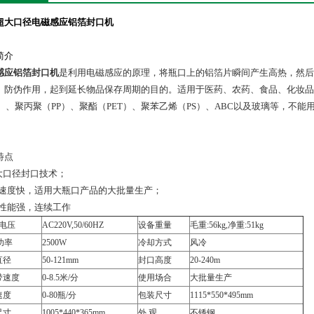
超大口径电磁感应铝箔封口机
简介
感应铝箔封口机
是利用电磁感应的原理，将瓶口上的铝箔片瞬间产生高热，然后
、防伪作用，起到延长物品保存周期的目的。适用于医药、农药、食品、化妆品
）、聚丙聚（
PP
）、聚酯（
PET
）、聚苯乙烯（
PS
）、
ABC
以及玻璃等，不能
。
特点
超大口径封口技术；
口速度快，适用大瓶口产品的大批量生产；
口性能强，连续工作
电压
AC220V,50/60HZ
设备重量
毛重:56kg,净重:51kg
大功率
2500W
冷却方式
风冷
直径
50-121mm
封口高度
20-240m
带速度
0-8.5米/分
使用场合
大批量生产
速度
0-80瓶/分
包装尺寸
1115*550*495mm
尺寸
1005*440*365mm
外 观
不锈钢