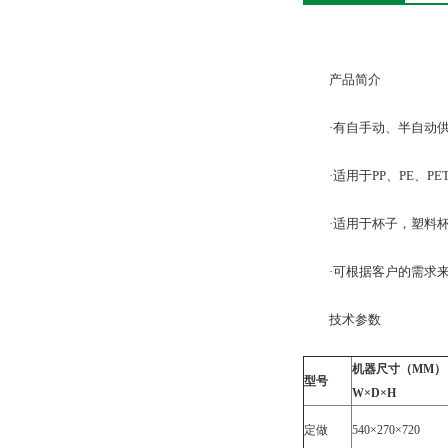
产品简介
·有自手动、半自动供
·适用于PP、PE、PE
·适用于杯子，塑料杯
·可根据客户的需求来
技术参数
机器尺寸（MM）
型号
W×D×H
定做
540×270×720