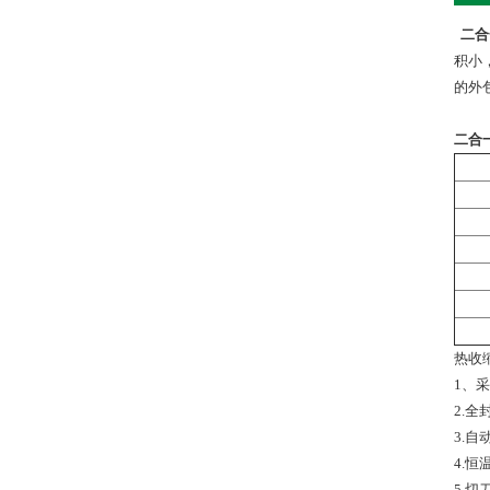
二合
积小
的外
二合
热收
1、
2.
3.
4.
5.