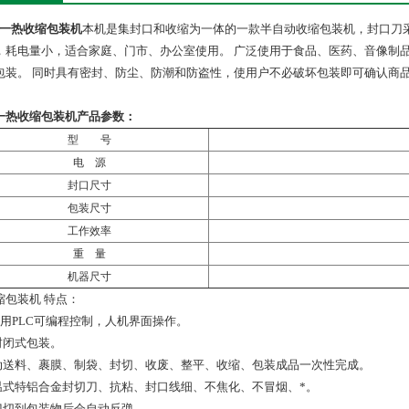
一热收缩包装机
本机是集封口和收缩为一体的一款半自动收缩包装机，封口刀采
，耗电量小，适合家庭、门市、办公室使用。 广泛使用于食品、医药、音像制
包装。 同时具有密封、防尘、防潮和防盗性，使用户不必破坏包装即可确认商
一热收缩包装机
产品参数：
型 号
电 源
220
封口尺寸
5
包装尺寸
55
工作效率
5
重 量
机器尺寸
136
缩包装机 特点：
采用PLC可编程控制，人机界面操作。
全封闭式包装。
自动送料、裹膜、制袋、封切、收废、整平、收缩、包装成品一次性完成。
恒温式特铝合金封切刀、抗粘、封口线细、不焦化、不冒烟、*。
切刀切到包装物后会自动反弹。