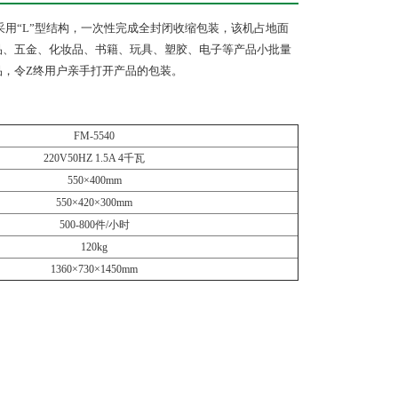
用“L”型结构，一次性完成全封闭收缩包装，该机占地面
品、五金、化妆品、书籍、玩具、塑胶、电子等产品小批量
品，令Z终用户亲手打开产品的包装。
FM-5540
V50HZ 1.5A 4千瓦
50×400mm
0×420×300mm
00-800件/小时
120kg
0×730×1450mm