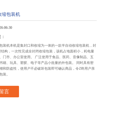
收缩包装机
-06-30
述：
包装机本机是集封口和收缩为一体的一款半自动收缩包装机，封
"型结构，一次性完成全封闭收缩包装，该机占地面积小，耗电量
、门市、办公室使用。 广泛使用于食品、医药、音像制品、五
书籍、玩具、塑胶、电子等产品小批量的外包装。 同时具有密
潮和防盗性，使用户不必破坏包装即可确认商品，令Z终用户亲
包装。
留言