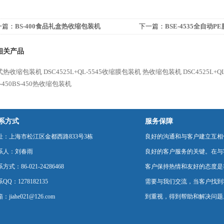
一篇：
BS-400食品礼盒热收缩包装机
下一篇：
BSE-4535全自动P
相关产品
式热收缩包装机
DSC4525L+QL-5545收缩膜包装机 热收缩包装机
DSC4525L
S-450BS-450热收缩包装机
系方式
服务保障
址：上海市松江区金都西路833号3栋
良好的沟通和与客户建立互相
系人：刘春雨
良好的客户服务的关键。在与
方式：86-021-24286468
客户保持热情和友好的态度是
QQ：1278182135
需要与我们交流，当客户找到
：jiahe021@126.com
到重视，得到帮助和解决问题