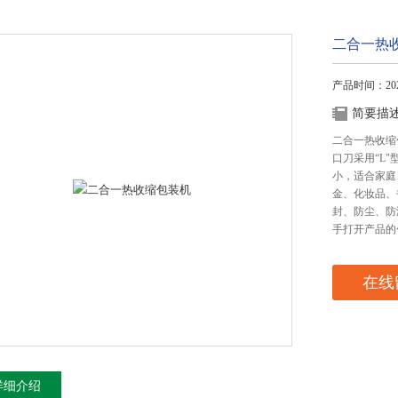
二合一热
产品时间：2026
简要描
二合一热收缩
口刀采用“L
小，适合家庭
金、化妆品、
封、防尘、防
手打开产品的
在线
详细介绍