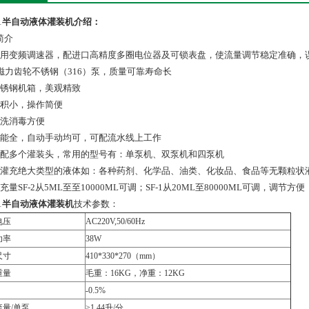
1
半自动液体灌装机
介绍：
简介
采用变频调速器，配进口高精度多圈电位器及可锁表盘，使流量调节稳定准确，误差
*磁力齿轮不锈钢（316）泵，质量可靠寿命长
不锈钢机箱，美观精致
体积小，操作简便
清洗消毒方便
功能全，自动手动均可，可配流水线上工作
可配多个灌装头，常用的型号有：单泵机、双泵机和四泵机
可灌充绝大类型的液体如：各种药剂、化学品、油类、化妆品、食品等无颗粒状
充量SF-2从5ML至至10000ML可调；SF-1从20ML至80000ML可调，调节方便
1
半自动液体灌装机
技术参数：
电压
AC220V,50/60Hz
功率
38W
尺寸
410*330*270（mm）
重量
毛重：16KG，净重：12KG
-0.5%
流量/单泵
>1.44升/分