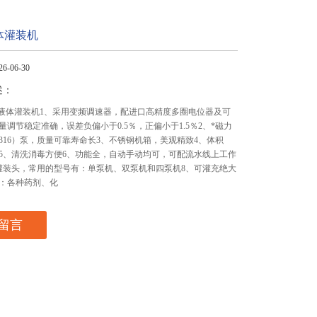
体灌装机
-06-30
述：
半自动液体灌装机1、采用变频调速器，配进口高精度多圈电位器及可
量调节稳定准确，误差负偏小于0.5％，正偏小于1.5％2、*磁力
316）泵，质量可靠寿命长3、不锈钢机箱，美观精致4、体积
5、清洗消毒方便6、功能全，自动手动均可，可配流水线上工作
灌装头，常用的型号有：单泵机、双泵机和四泵机8、可灌充绝大
：各种药剂、化
留言