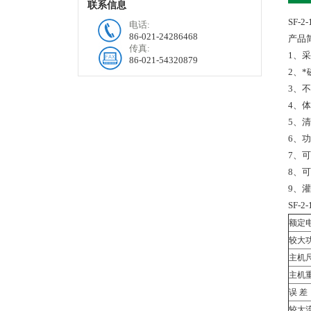
联系信息
SF-2-
电话:
86-021-24286468
产品
传真:
1、
86-021-54320879
2、
3、
4、
5、
6、
7、
8、
9、灌
SF-2-
额定
较大
主机
主机
误 差
较大