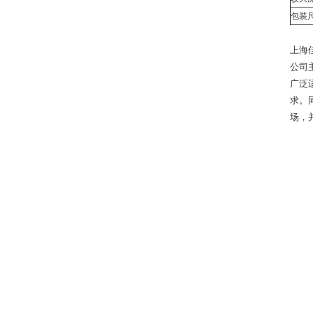
包装
上海
公司
广泛
求。
场，