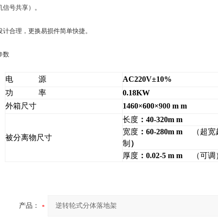
机信号共享）。
设计合理，更换易损件简单快捷。
参数
电 源
AC220V
±10%
功 率
0.18KW
外箱尺寸
1460
×600×
900
m
m
长度
：40-320m m
宽度
：60-280m m
（超宽
被分离物尺寸
制
）
厚度
：0.02-5 m m
（可调
产品：