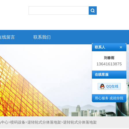
在线留言
联系我们
联系人
刘春雨
13641613875
在线客服
用心服务 成就你我
品中心
>
喷码设备
>
逆转轮式分体落地架
>
逆转轮式分体落地架