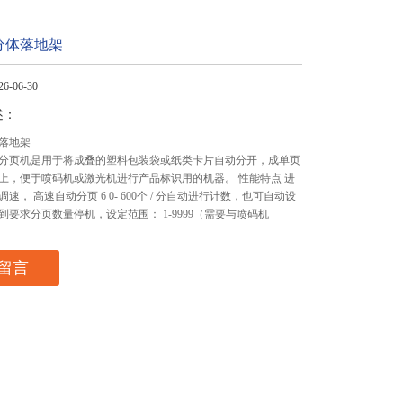
分体落地架
-06-30
述：
落地架
分页机是用于将成叠的塑料包装袋或纸类卡片自动分开，成单页
上，便于喷码机或激光机进行产品标识用的机器。 性能特点 进
速， 高速自动分页 6 0- 600个 / 分自动进行计数，也可自动设
到要求分页数量停机，设定范围： 1-9999（需要与喷码机
留言