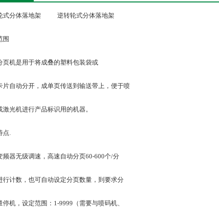
轮式分体落地架 逆转轮式分体落地架
范围
分页机是用于将成叠的塑料包装袋或
卡片自动分开，成单页传送到输送带上，便于喷
或激光机进行产品标识用的机器。
点.
变频器无级调速，高速自动分页60-600个/分
进行计数，也可自动设定分页数量，到要求分
量停机，设定范围：1-9999（需要与喷码机、