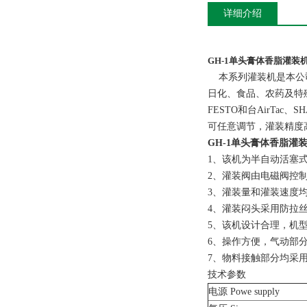
详细介绍
GH-1单头膏体香脂灌装
本系列灌装机是本公司
日化、食品、农药及特
FESTO和台AirTa
可任意调节，灌装精度
GH-1单头膏体香脂灌
1、该机为半自动活塞
2、灌装阀由电磁阀控
3、灌装量和灌装速度
4、灌装闷头采用防拉
5、该机设计合理，机
6、操作方便，气动部分均
7、物料接触部分均采用
技术参数
电源 Powe supply