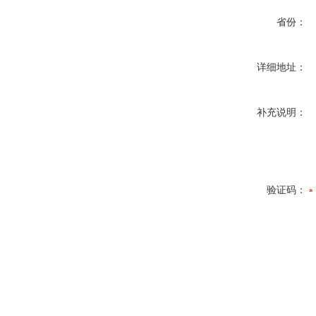
省份：
详细地址：
补充说明：
验证码：