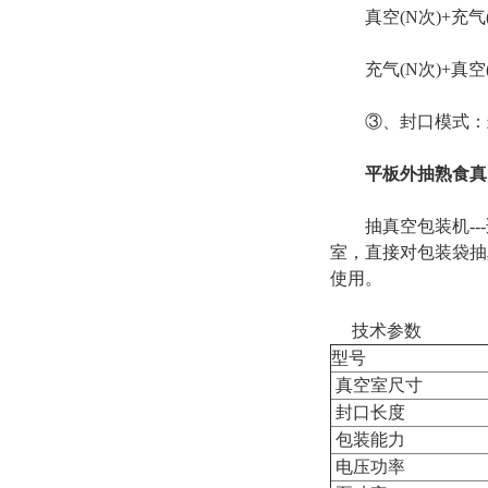
真空(N次)+充气(
充气(N次)+真空(N
③、封口模式：封
平板外抽熟食真
抽真空包装机---
室，直接对包装袋抽
使用。
技术参数
型号
真空室尺寸
封口长度
包装能力
电压功率