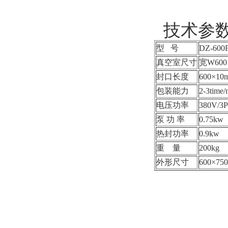
技术参
型 号
DZ-600
真空室尺寸
宽W60
封口长度
600×10
包装能力
2-3time/
电压功率
380V/3
泵 功 率
0.75kw
热封功率
0.9kw
重 量
200kg
外形尺寸
600×75