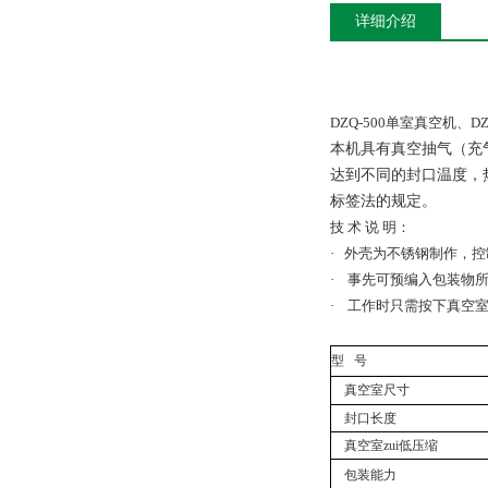
详细介绍
DZQ-500单室真空机、D
本机具有真空抽气（充
达到不同的封口温度，
标签法的规定。
技 术 说 明：
· 外壳为不锈钢制作，
· 事先可预编入包装物
· 工作时只需按下真空
型
号
真空室尺寸
封口长度
真空室zui低压缩
包装能力