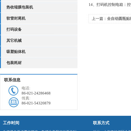
14、打码机控制电箱：
热收缩膜包装机
软管封尾机
上一篇：
全自动圆瓶贴
打码设备
其它机械
吸塑贴体机
包装耗材
联系信息
电话:
86-021-24286468
传真:
86-021-54320879
工作时间
联系方式