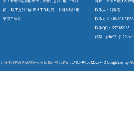
为了避免不必要的等待，敬请注意我们的工作时
地址：上海市松江区金都西
间 。以下是我们的正常工作时间，中国大陆法定
联系人：刘春雨
节假日除外。
联系方式：86-021-24286
联系QQ：1278182135
邮箱：jiahe021@126.com
上海佳河包装机械有限公司 版权所有 ICP备：
沪ICP备10042529号-3
GoogleSitemap
技