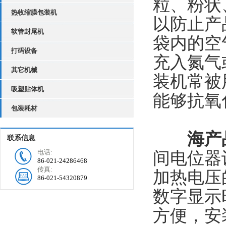
粒、粉状
热收缩膜包装机
以防止产
软管封尾机
袋内的空
打码设备
充入氮气
其它机械
装机常被
吸塑贴体机
能够抗氧
包装耗材
海产
联系信息
电话:
间电位器
86-021-24286468
传真:
加热电压
86-021-54320879
数字显示
方便，安