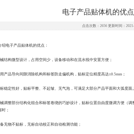
电子产品贴体机的优点
点击次数：2656 更新时间：2021-0
介绍电子产品贴体机的优点：
机械结构微型设计，占用空间少，设备移动和在流水线中安置方便；
采用产品导向间隙消除机构和标签防走偏机构，贴标定位精度高达±0.5mm；
贴标稳定性好，贴标平整、不起皱、无气泡，可满足大部分产品平面和大弧度面
机械调整部分结构化组合和标签卷绕的巧妙设计，贴标位置自由度微调方便（调
省时；
具备无物不贴标，无标自动校正和自动检测功能；