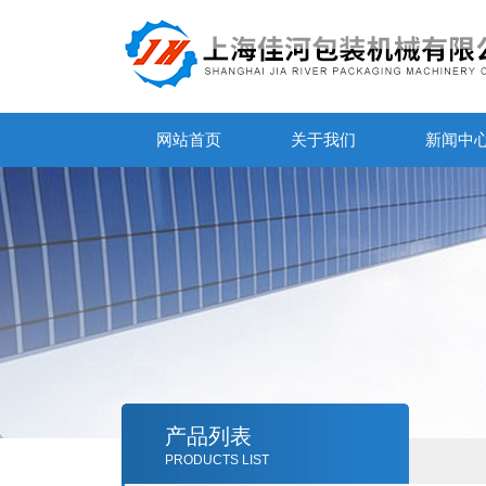
网站首页
关于我们
新闻中
产品列表
PRODUCTS LIST