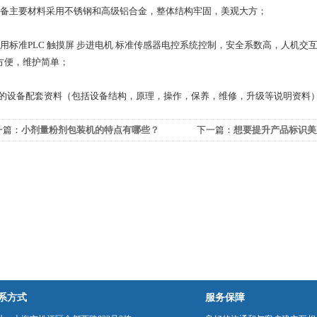
设备主要材料采用不锈钢和高级铝合金，整体结构牢固，美观大方；
采用标准PLC 触摸屏 步进电机 标准传感器电控系统控制，安全系数高，人机
方便，维护简单；
、*的设备配套资料（包括设备结构，原理，操作，保养，维修，升级等说明资料
一篇：
小剂量粉剂包装机的特点有哪些？
下一篇：
想要提升产品标识美
这款电子产品贴体机的帮助！
系方式
服务保障