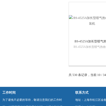
蚀性能，适用于食品，医
化妆品等行业的膏体，液
量充填。如牙膏...
BS-4525A加长型喷气
BS-4525A加长型喷气热
缩包装机
包装机本机采用下循环式
结构，炉道高度可自由可
节，两侧百叶风门可调，
智能温控，交流调速，铁
传送带或滚筒式传送带。
共 530 条记录，当前 10 / 3
工作时间
联系方式
为了避免不必要的等待，敬请注意我们的工作时
地址：上海市松江区金都西