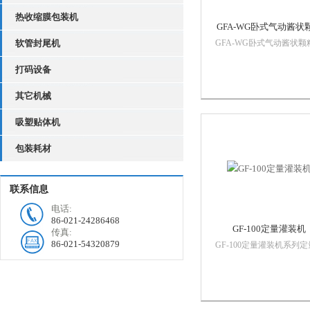
热收缩膜包装机
GFA-WG卧式气动酱状
软管封尾机
GFA-WG卧式气动酱状颗
灌装机
装机本系列是医药，日化
打码设备
品，加工等行业的液体、
及酱状带颗粒的两用灌装
其它机械
备，其灌装量任意可调，
可靠，计量准确。
吸塑贴体机
包装耗材
联系信息
电话:
86-021-24286468
GF-100定量灌装机
传真:
86-021-54320879
GF-100定量灌装机系列定
充填机型号Z尾的数字为Z
充填量。 本机的特点
物料接触部分的零件，全
用不锈钢材料，具有防锈