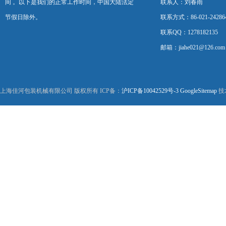
间 。以下是我们的正常工作时间，中国大陆法定
联系人：刘春雨
节假日除外。
联系方式：86-021-24286
联系QQ：1278182135
邮箱：jiahe021@126.com
上海佳河包装机械有限公司 版权所有 ICP备：
沪ICP备10042529号-3
GoogleSitemap
技