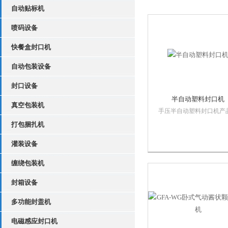
自动贴标机
喷码设备
快餐盒封口机
自动包装设备
封口设备
半自动塑料封口机
真空包装机
手压半自动塑料封口机产
介该系列封口机采用电子
打包捆扎机
控制和无级调速传动系统
有自动连续封口，一次完
灌装设备
功能，并可卧、立、落地
用。用于单层薄膜几及个
缠绕包装机
复合薄膜的封口、制袋，
封箱设备
用在食品、制药、种子...
多功能封盖机
电磁感应封口机