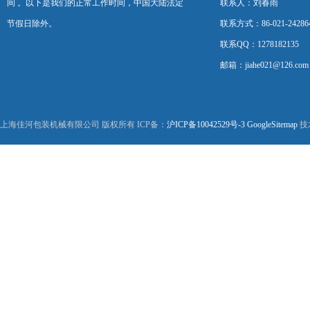
间 。以下是我们的正常工作时间，中国大陆法定
联系人：刘春雨
节假日除外。
联系方式：86-021-24286
联系QQ：1278182135
邮箱：jiahe021@126.com
上海佳河包装机械有限公司 版权所有 ICP备：
沪ICP备10042529号-3
GoogleSitemap
技