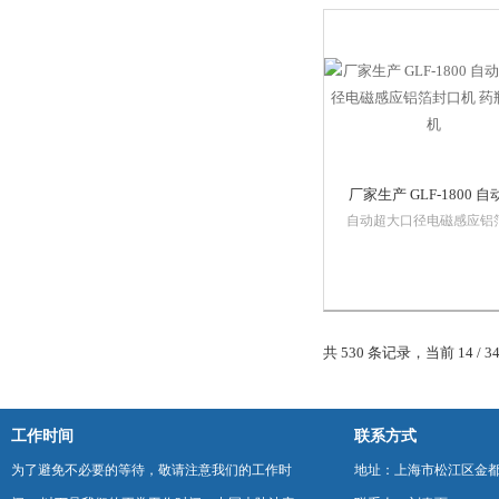
（PP）、聚酯（PET）、
乙烯（PS）、ABC以及玻
等，不能用于金属...
厂家生产 GLF-1800 自
大口径电磁感应铝箔封
自动超大口径电磁感应铝
口机适用于医药、农药、
药瓶封口机
品、化妆品、润滑油等行
想包装设备、容器的材质
是聚乙烯（PE）、聚丙聚
（PP）、聚酯（PET）、
共 530 条记录，当前 14 / 3
乙烯（PS）、ABC以及玻
等，不能用于金属...
工作时间
联系方式
为了避免不必要的等待，敬请注意我们的工作时
地址：上海市松江区金都西