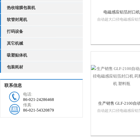
热收缩膜包装机
电磁感应铝箔封口机
软管封尾机
自动超大口径电磁感应铝
口机适用于医药、农药、
打码设备
品、化妆品、润滑油等行
想包装设备、容器的材质
其它机械
是聚乙烯（PE）、聚丙聚
（PP）、聚酯（PET）、
吸塑贴体机
乙烯（PS）、ABC以及玻
等，不能用于金属...
包装耗材
联系信息
电话:
86-021-24286468
生产销售 GLF-2100自
传真:
86-021-54320879
大口径电磁感应铝箔封
自动超大口径电磁感应铝
口机适用于医药、农药、
药瓶封口机 塑料瓶
品、化妆品、润滑油等行
想包装设备、容器的材质
是聚乙烯（PE）、聚丙聚